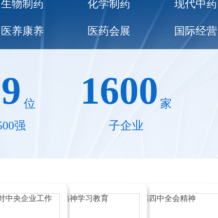
生物制药
化学制药
现代中药
医养康养
医药会展
国际经营
19
1600
位
家
38
1000
00强
子企业
37
1050