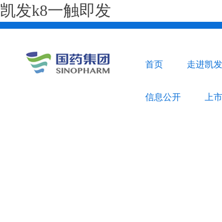
凯发k8一触即发
首页
走进凯发
信息公开
上