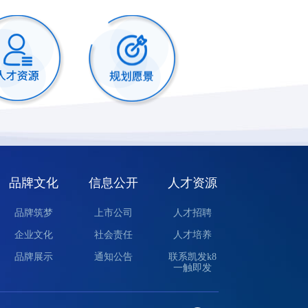
148000
149000
150000
151000
品牌文化
信息公开
人才资源
品牌筑梦
上市公司
人才招聘
151500
企业文化
社会责任
人才培养
品牌展示
通知公告
联系凯发k8
一触即发