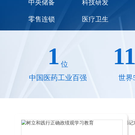
中央储备
科技研发
零售连锁
医疗卫生
1
1
位
5
1
中国医药工业百强
世界5
4
1