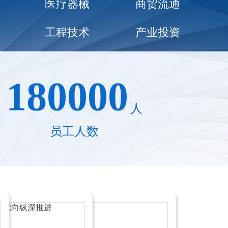
医疗器械
商贸流通
工程技术
产业投资
180000
人
141000
员工人数
142000