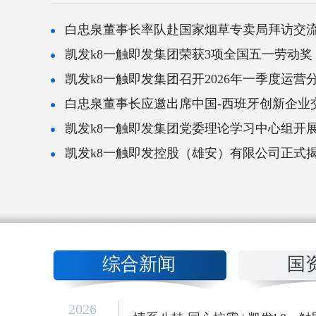
白忠泉董事长率队赴国家烟草专卖局拜访交
凯发k8一触即发集团荣获3项全国五一劳动奖
凯发k8一触即发集团召开2026年一季度运营
白忠泉董事长应邀出席中国-西班牙创新企业
凯发k8一触即发集团党委理论学习中心组开
题学习
凯发k8一触即发控股（雄安）有限公司正式揭牌成立 助力
康产业高质量发展
综合新闻
国
2026