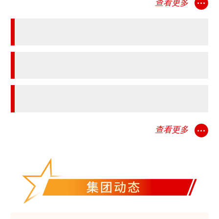
查看更多
查看更多